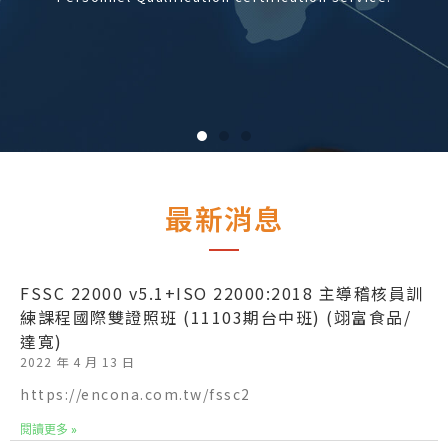
certification body.
IQCS is a global certification body that
provides auditor registration and the
Personnel Qualification certification service.
最新消息
FSSC 22000 v5.1+ISO 22000:2018 主導稽核員訓
練課程國際雙證照班 (11103期台中班) (翊富食品/
達寬)
2022 年 4 月 13 日
https://encona.com.tw/fssc2
閱讀更多 »